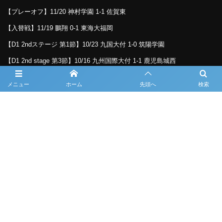
【プレーオフ】11/20 神村学園 1-1 佐賀東
【入替戦】11/19 鵬翔 0-1 東海大福岡
【D1 2ndステージ 第1節】10/23 九国大付 1-0 筑陽学園
【D1 2nd stage 第3節】10/16 九州国際大付 1-1 鹿児島城西
【D1 2nd stage 第2節】10/16 大津 2-1 神村学園
メニュー
ホーム
先頭へ
検索
【D1 2nd stage 第2節】10/10 九国大付 2-0 鹿児島実業
【D1 2nd stage 第3節】10/10 東福岡 2-1 日章学園
【D1 2nd stage 第1節】10/9 鵬翔 2-2 鹿児島城西
【D1 2nd stage 第5節】10/9 神村学園 6-0 長崎総附
利用規約
プライバシーポリシー