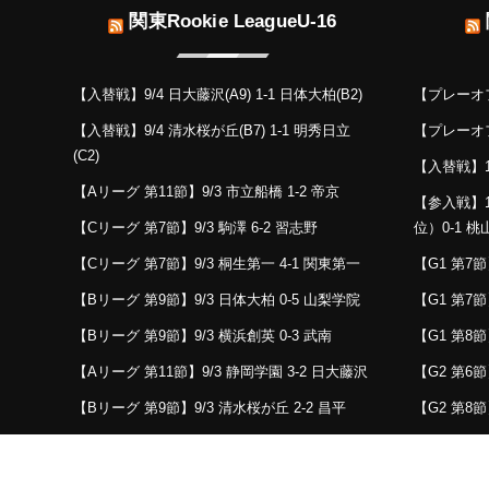
関東Rookie LeagueU-16
【入替戦】9/4 日大藤沢(A9) 1-1 日体大柏(B2)
【プレーオフ】
【入替戦】9/4 清水桜が丘(B7) 1-1 明秀日立
【プレーオフ】
(C2)
【入替戦】11
【Aリーグ 第11節】9/3 市立船橋 1-2 帝京
【参入戦】1
【Cリーグ 第7節】9/3 駒澤 6-2 習志野
位）0-1 
【Cリーグ 第7節】9/3 桐生第一 4-1 関東第一
【G1 第7節
【Bリーグ 第9節】9/3 日体大柏 0-5 山梨学院
【G1 第7節】
【Bリーグ 第9節】9/3 横浜創英 0-3 武南
【G1 第8節
【Aリーグ 第11節】9/3 静岡学園 3-2 日大藤沢
【G2 第6節
【Bリーグ 第9節】9/3 清水桜が丘 2-2 昌平
【G2 第8節
【Cリーグ 第7節】9/3 明秀日立 3-1 東海大相
【G1 第6節
模