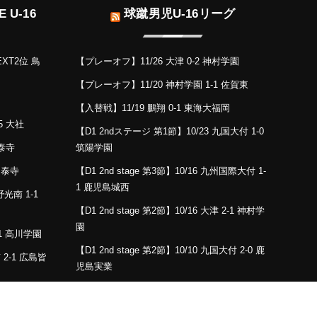
 U-16
球蹴男児U-16リーグ
EXT2位 鳥
【プレーオフ】11/26 大津 0-2 神村学園
【プレーオフ】11/20 神村学園 1-1 佐賀東
【入替戦】11/19 鵬翔 0-1 東海大福岡
5 大社
【D1 2ndステージ 第1節】10/23 九国大付 1-0
国泰寺
筑陽学園
島国泰寺
【D1 2nd stage 第3節】10/16 九州国際大付 1-
1 鹿児島城西
野光南 1-1
【D1 2nd stage 第2節】10/16 大津 2-1 神村学
園
-1 高川学園
【D1 2nd stage 第2節】10/10 九国大付 2-0 鹿
 2-1 広島皆
児島実業
【D1 2nd stage 第3節】10/10 東福岡 2-1 日章
子北 1-2 作
学園