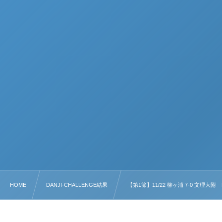
HOME
DANJI-CHALLENGE結果
【第1節】11/22 柳ヶ浦 7-0 文理大附 D