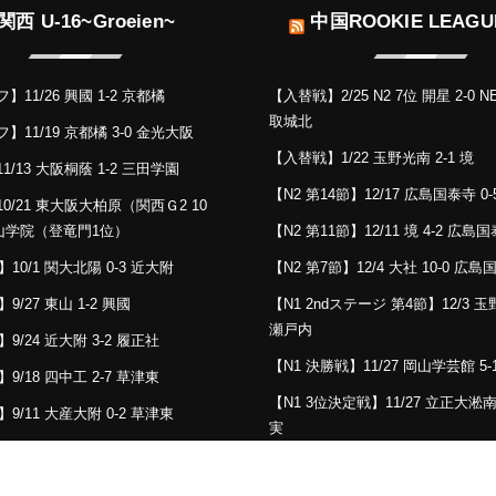
関西 U-16~Groeien~
中国ROOKIE LEAGUE
11/26 興國 1-2 京都橘
【入替戦】2/25 N2 7位 開星 2-0 N
取城北
11/19 京都橘 3-0 金光大阪
【入替戦】1/22 玉野光南 2-1 境
/13 大阪桐蔭 1-2 三田学園
【N2 第14節】12/17 広島国泰寺 0-
0/21 東大阪大柏原（関西Ｇ2 10
桃山学院（登竜門1位）
【N2 第11節】12/11 境 4-2 広島
】10/1 関大北陽 0-3 近大附
【N2 第7節】12/4 大社 10-0 広
9/27 東山 1-2 興國
【N1 2ndステージ 第4節】12/3 玉
瀬戸内
】9/24 近大附 3-2 履正社
【N1 決勝戦】11/27 岡山学芸館 5
】9/18 四中工 2-7 草津東
【N1 3位決定戦】11/27 立正大淞南
】9/11 大産大附 0-2 草津東
実
】9/11 阪南大高 1-3 京都橘
【N1 2ndステージ 第5節】11/27 米
陽