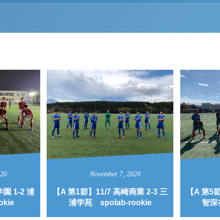
020
November
7
,
2020
園 1-2 浦
【A 第1節】11/7 高崎商業 2-3 三
【A 第5節
okie
浦学苑 spolab-rookie
智深谷