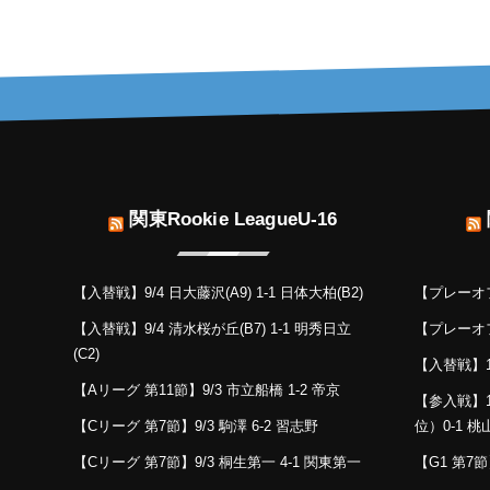
関東Rookie LeagueU-16
【入替戦】9/4 日大藤沢(A9) 1-1 日体大柏(B2)
【プレーオフ】
【入替戦】9/4 清水桜が丘(B7) 1-1 明秀日立
【プレーオフ】
(C2)
【入替戦】11
【Aリーグ 第11節】9/3 市立船橋 1-2 帝京
【参入戦】1
【Cリーグ 第7節】9/3 駒澤 6-2 習志野
位）0-1 
【Cリーグ 第7節】9/3 桐生第一 4-1 関東第一
【G1 第7節