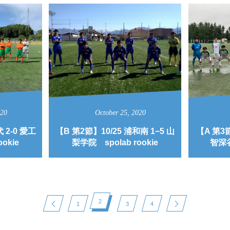
020
October
25
,
2020
 2-0 愛工
【B 第2節】10/25 浦和南 1−5 山
【A 第3節
okie
梨学院 spolab rookie
智深谷
2
1
3
4