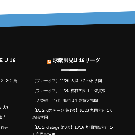
 U-16
球蹴男児U-16リーグ
EXT2位 鳥
【プレーオフ】11/26 大津 0-2 神村学園
【プレーオフ】11/20 神村学園 1-1 佐賀東
【入替戦】11/19 鵬翔 0-1 東海大福岡
5 大社
【D1 2ndステージ 第1節】10/23 九国大付 1-0
国泰寺
筑陽学園
島国泰寺
【D1 2nd stage 第3節】10/16 九州国際大付 1-
1 鹿児島城西